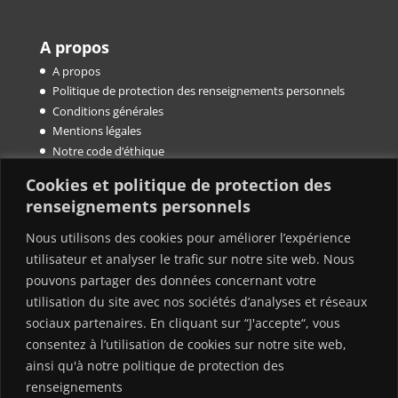
A propos
A propos
Politique de protection des renseignements personnels
Conditions générales
Mentions légales
Notre code d’éthique
Cookies et politique de protection des
renseignements personnels
Ressources
Tel : +1 (438) 793-9810
Nous utilisons des cookies pour améliorer l’expérience
Qu’est-ce que la médiation ?
utilisateur et analyser le trafic sur notre site web. Nous
Qu’est-ce que l’arbitrage ?
pouvons partager des données concernant votre
Nos clauses de médiation et d’arbitrage
utilisation du site avec nos sociétés d’analyses et réseaux
Blog
sociaux partenaires. En cliquant sur “J'accepte“, vous
Fr/En
consentez à l’utilisation de cookies sur notre site web,
ainsi qu'à notre politique de protection des
renseignements
Contact