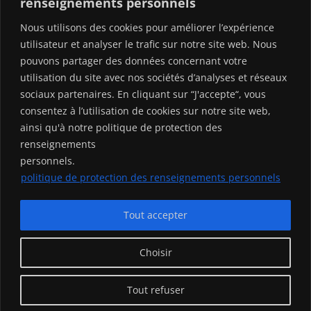
renseignements personnels
Ressources
Tel : +1 (438) 793-9810
Nous utilisons des cookies pour améliorer l’expérience
Qu’est-ce que la médiation ?
utilisateur et analyser le trafic sur notre site web. Nous
Qu’est-ce que l’arbitrage ?
pouvons partager des données concernant votre
Nos clauses de médiation et d’arbitrage
utilisation du site avec nos sociétés d’analyses et réseaux
Blog
sociaux partenaires. En cliquant sur “J'accepte“, vous
Fr/En
consentez à l’utilisation de cookies sur notre site web,
ainsi qu'à notre politique de protection des
renseignements
Contact
personnels.
Contact
politique de protection des renseignements personnels
Médiateurs et arbitres
Créer un compte
Se connecter
Tout accepter
Choisir
Tout refuser
2025 © Copyright JustiCity